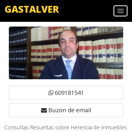
GASTALVER
Men
609181541
Buzon de email
Consultas Resueltas sobre Herencia de Inmuebles