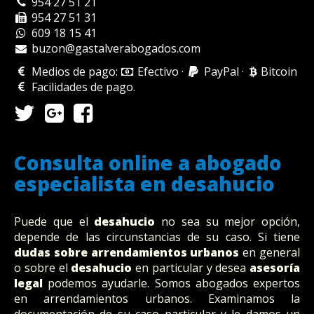
954 27 51 21
954 27 51 31
609 18 15 41
buzon@gastalverabogados.com
Medios de pago:
Efectivo
·
PayPal
·
Bitcoin
Facilidades de pago
.
Consulta online a abogado
especialista en desahucio
Puede que el
desahucio
no sea su mejor opción,
depende de las circunstancias de su caso. Si tiene
dudas sobre arrendamientos urbanos
en general
o sobre el
desahucio
en particular y desea
asesoría
legal
podemos ayudarle. Somos abogados expertos
en arrendamientos urbanos. Examinamos la
documentación de su caso particular y le damos un