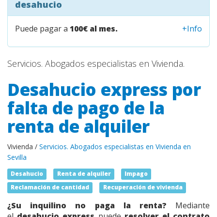
desahucio
Puede pagar a
100€ al mes.
+Info
Servicios. Abogados especialistas en Vivienda.
Desahucio express por
falta de pago de la
renta de alquiler
Vivienda /
Servicios. Abogados especialistas en Vivienda en
Sevilla
Desahucio
Renta de alquiler
Impago
Reclamación de cantidad
Recuperación de vivienda
¿Su inquilino no paga la renta?
Mediante
el
desahucio express
puede
resolver el contrato