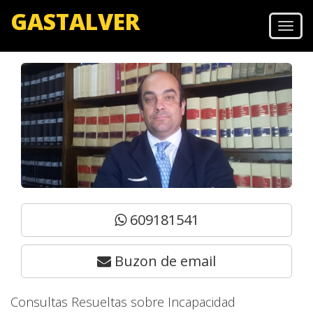
GASTALVER
Men
609181541
Buzon de email
Consultas Resueltas sobre Incapacidad