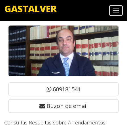
GASTALVER
Men
609181541
Buzon de email
Consultas Resueltas sobre Arrendamientos