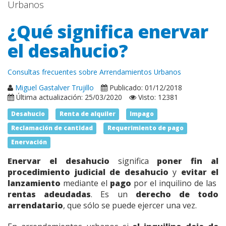
Urbanos
¿Qué significa enervar
el desahucio?
Consultas frecuentes sobre Arrendamientos Urbanos
Miguel Gastalver Trujillo
Publicado: 01/12/2018
Última actualización: 25/03/2020
Visto: 12381
Desahucio
Renta de alquiler
Impago
Reclamación de cantidad
Requerimiento de pago
Enervación
Enervar el desahucio
significa
poner fin al
procedimiento judicial de desahucio
y
evitar el
lanzamiento
mediante el
pago
por el inquilino de las
rentas adeudadas
. Es un
derecho de todo
arrendatario
, que sólo se puede ejercer una vez.