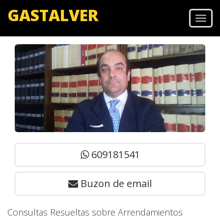
GASTALVER
Men
609181541
Buzon de email
Consultas Resueltas sobre Arrendamientos