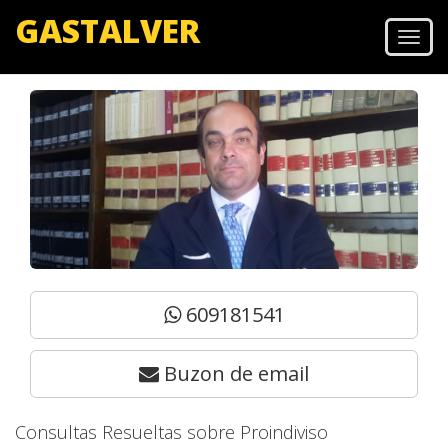
GASTALVER
Men
609181541
Buzon de email
Consultas Resueltas sobre Proindiviso