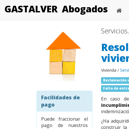
GASTALVER
Abogados
Servicios
Reso
vivie
Vivienda /
Serv
Reclamación 
Falta de entr
Facilidades de
En caso 
pago
incumplimie
indemnizació
Puede fraccionar el
¿Ha adquirid
pago de nuestros
construir l