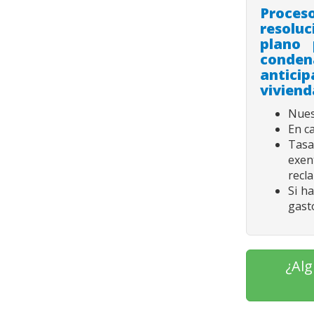
Proces
resoluc
plano 
conden
antici
viviend
Nues
En c
Tasas
exen
recl
Si h
gast
¿Alg