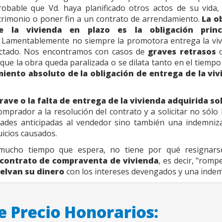
obable que Vd. haya planificado otros actos de su vida,
rimonio o poner fin a un contrato de arrendamiento.
La o
e la vivienda en plazo es la obligación princ
. Lamentablemente no siempre la promotora entrega la viv
actado. Nos encontramos con casos de
graves retrasos
o
 que la obra queda paralizada o se dilata tanto en el tiempo
iento absoluto de la obligación de entrega de la viv
rave o la falta de entrega de la vivienda adquirida s
omprador a la resolución del contrato y a solicitar no sólo 
dades anticipadas al vendedor sino también una indemniz
uicios causados.
mucho tiempo que espera, no tiene por qué resignars
l contrato de compraventa de vivienda
, es decir, "romp
elvan su dinero
con los intereses devengados y una indem
e Precio Honorarios: