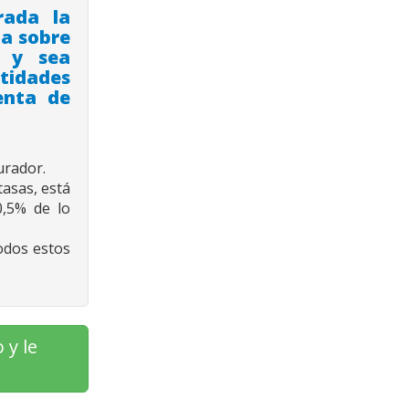
rada la
da sobre
a y sea
tidades
enta de
urador.
tasas, está
0,5% de lo
odos estos
 y le