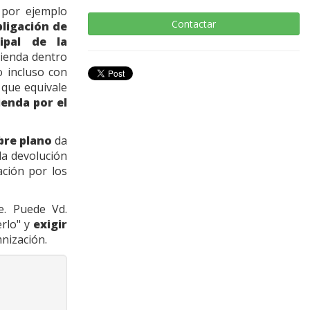
 por ejemplo
Contactar
bligación de
ipal de la
ienda dentro
 incluso con
 que equivale
ienda por el
obre plano
da
la devolución
ación por los
e. Puede Vd.
erlo" y
exigir
nización.