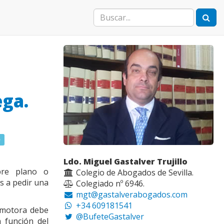
ega.
o
Ldo. Miguel Gastalver Trujillo
bre plano o
Colegio de Abogados de Sevilla.
s a pedir una
Colegiado nº 6946.
mgt@gastalverabogados.com
+34 609181541
omotora debe
@BufeteGastalver
 función del