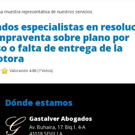
na muestra representativa de nuestros servicios.
dos especialistas en resolu
mpraventa sobre plano por
o o falta de entrega de la
otora
Valoración 4.86 (7 Votos)
Dónde estamos
Gastalver Abogados
Av. Buhaira, 17. Blq.1. 4-A
41018
SEVILLA