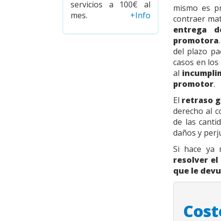
servicios a 100€ al
mismo es pr
mes.
+Info
contraer mat
entrega d
promotora
del plazo p
casos en los
al
incumplim
promotor
.
El
retraso g
derecho al c
de las canti
daños y perj
Si hace ya 
resolver e
que le devu
Cost