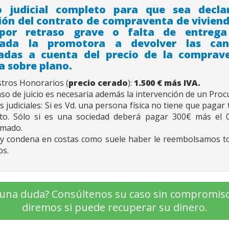
o judicial completo para que sea decla
ión del contrato de compraventa de vivien
por retraso grave o falta de entreg
ada la promotora a devolver las can
padas a cuenta del precio de la comprav
a sobre plano.
tros Honorarios (
precio cerado
):
1.500
€ más IVA.
aso de juicio es necesaria además la intervención de un Proc
 judiciales: Si es Vd. una persona física no tiene que pagar 
to. Sólo si es una sociedad deberá pagar 300€ más el 
amado.
ay condena en costas como suele haber le reembolsamos t
os.
una duda? Consúltenos su caso sin compromiso
diremos si puede recuperar su dinero.