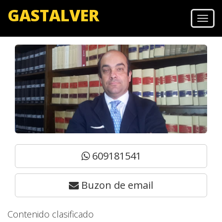
GASTALVER
Men
609181541
Buzon de email
Contenido clasificado