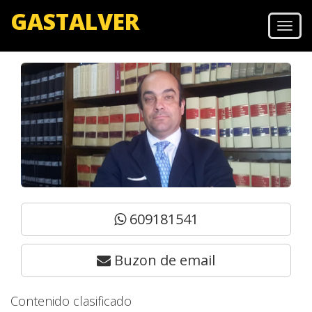
GASTALVER
Men
609181541
Buzon de email
Contenido clasificado