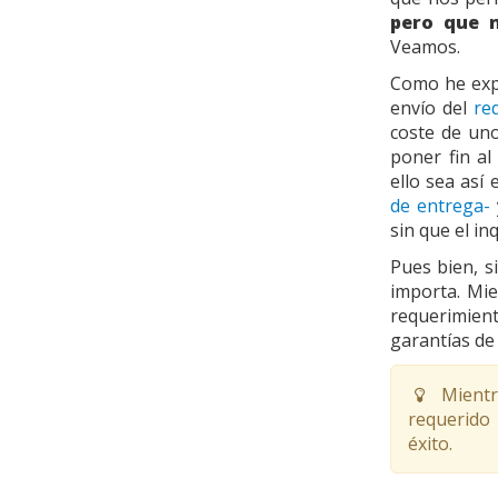
pero que n
Veamos.
Como he expl
envío del
re
coste de un
poner fin al
ello sea así
de entrega-
sin que el i
Pues bien, si
importa. Mie
requerimien
garantías de 
Mientra
requerido 
éxito.