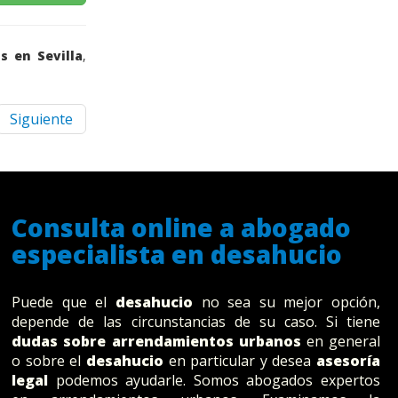
s en Sevilla
,
Siguiente
Consulta online a abogado
especialista en desahucio
Puede que el
desahucio
no sea su mejor opción,
depende de las circunstancias de su caso. Si tiene
dudas sobre arrendamientos urbanos
en general
o sobre el
desahucio
en particular y desea
asesoría
legal
podemos ayudarle. Somos abogados expertos