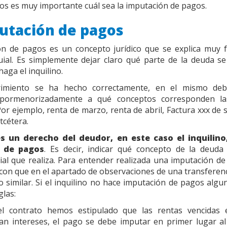
tos es muy importante cuál sea la imputación de pagos.
utación de pagos
ón de pagos es un concepto jurídico que se explica muy f
ial. Es simplemente dejar claro qué parte de la deuda s
aga el inquilino.
erimiento se ha hecho correctamente, en el mismo de
pormenorizadamente a qué conceptos corresponden la
or ejemplo, renta de marzo, renta de abril, Factura xxx de 
etcétera.
s un derecho del deudor, en este caso el inquilino,
n de pagos
. Es decir, indicar qué concepto de la deuda
ial que realiza. Para entender realizada una imputación d
con que en el apartado de observaciones de una transferenc
” o similar. Si el inquilino no hace imputación de pagos algu
glas:
el contrato hemos estipulado que las rentas vencidas
n intereses, el pago se debe imputar en primer lugar al