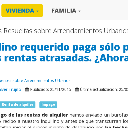
VIVIENDA
FAMILIA
s Resueltas sobre Arrendamientos Urbano
lino requerido paga sólo 
s rentas atrasadas. ¿Ahor
cuentes sobre Arrendamientos Urbanos
ver Trujillo
Publicado: 25/11/2015
Última actualización: 25/
Renta de alquiler
Impago
go de las rentas de alquiler
hemos enviado un burofax c
 recibo a nuestro inquilino y antes de que transcurran los
iten iniciar el procedimiento de desahucio nos
ha hecho