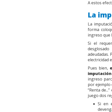
A estos efec
La imp
La imputaci
forma coloqu
ingreso que h
Si el requ
desglosado 
adeudadas. P
electricidad 
Pues bien,
e
imputació
ingreso parc
por ejemplo 
“Renta de...
juego dos re
Si en 
devenga