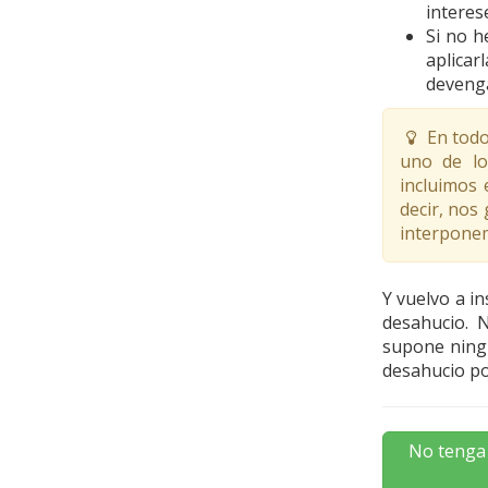
interes
Si no h
aplicar
devenga
En todo
uno de lo
incluimos 
decir, nos 
interpone
Y vuelvo a i
desahucio. 
supone ningú
desahucio po
No tenga 