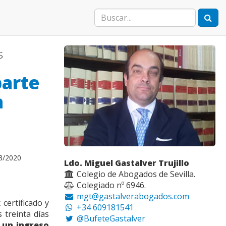
s
parte
a
03/2020
Ldo. Miguel Gastalver Trujillo
Colegio de Abogados de Sevilla.
Colegiado nº 6946.
mgt@gastalverabogados.com
ertificado y
+34 609181541
 treinta días
@BufeteGastalver
 un ingreso