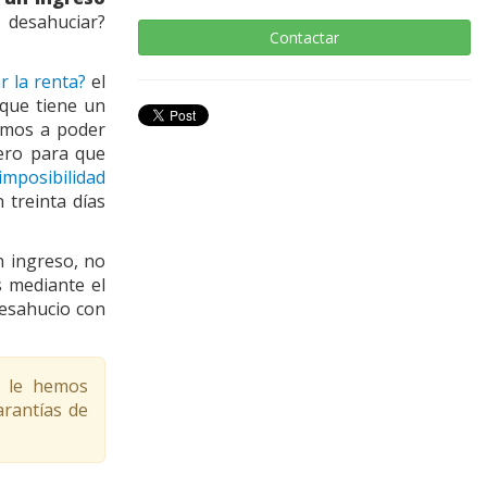
 desahuciar?
Contactar
r la renta?
el
nque tiene un
amos a poder
Pero para que
imposibilidad
 treinta días
un ingreso, no
s mediante el
esahucio con
e le hemos
arantías de