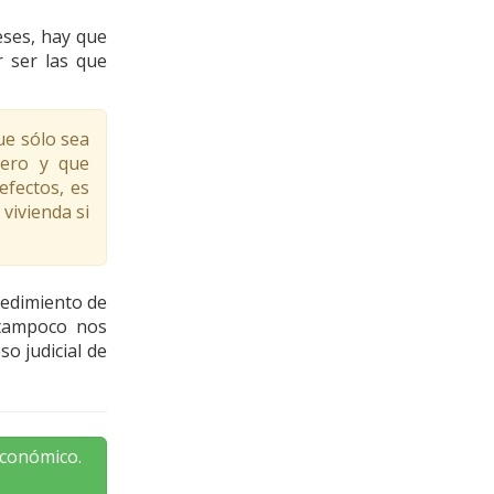
eses, hay que
r ser las que
ue sólo sea
nero y que
efectos, es
 vivienda si
cedimiento de
 tampoco nos
o judicial de
económico.