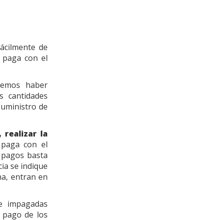
ácilmente de
e paga con el
bemos haber
s cantidades
suministro de
 realizar la
 paga con el
e pagos basta
ia se indique
na, entran en
 e impagadas
 pago de los