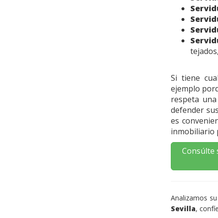
Servid
Servid
Servid
Servi
tejados
Si tiene cu
ejemplo porq
respeta una
defender sus
es convenie
inmobiliario
Consúlte 
Analizamos su
Sevilla
, confí