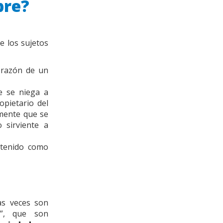
bre?
e los sujetos
 razón de un
te se niega a
opietario del
lmente que se
 sirviente a
ntenido como
as veces son
”, que son