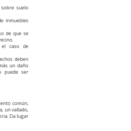
sobre suelo
de inmuebles
aso de que se
vecino.
 el caso de
erechos deben
emás un daño
o puede ser
mento común,
 un vallado,
oria. Da lugar