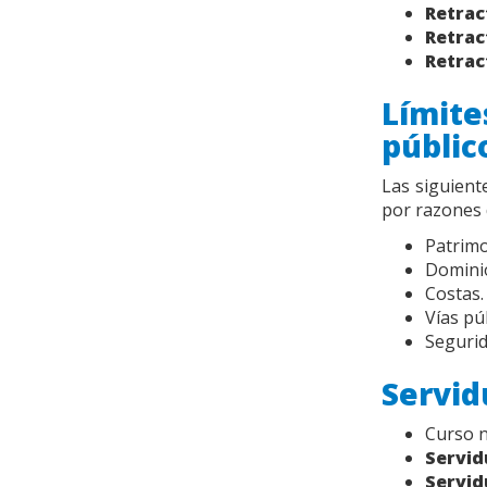
Retrac
Retrac
Retrac
Límite
públic
Las siguient
por razones 
Patrimo
Dominio
Costas.
Vías pú
Segurid
Servi
Curso n
Servid
Servid