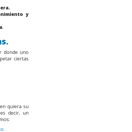
era.
enimiento y
a
.
as.
r donde uno
etar ciertas
ien quiera su
es decir, un
emos:
so.