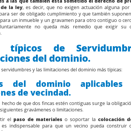
es a las que también está sometido el derecho de p
de la ley
, es decir, que no exigen actuación alguna por
para ser de obligado cumplimiento y que también suponen
 para un inmueble y un gravamen para otro contiguo o cerc
oluntariamente no queda más remedio que exigir su c
.
s típicos de Servidumb
aciones del dominio.
 servidumbres y las limitaciones del dominio más típicas:
es del dominio aplicables
ones de vecindad.
e hecho de que dos fincas estén contiguas surge la obligació
 siguientes gravámenes o limitaciones.
tir el
paso de materiales
o soportar la
colocación 
 es indispensable para que un vecino pueda construir 