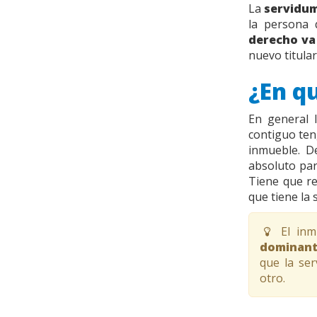
La
servidu
la persona
derecho va
nuevo titula
¿En q
En general 
contiguo ten
inmueble. D
absoluto par
Tiene que re
que tiene la
El inm
dominan
que la se
otro.