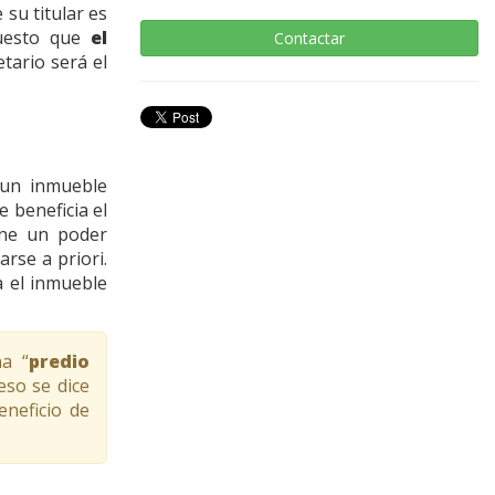
su titular es
puesto que
el
Contactar
etario será el
 un inmueble
 beneficia el
ene un poder
rse a priori.
a el inmueble
a “
predio
 eso se dice
neficio de