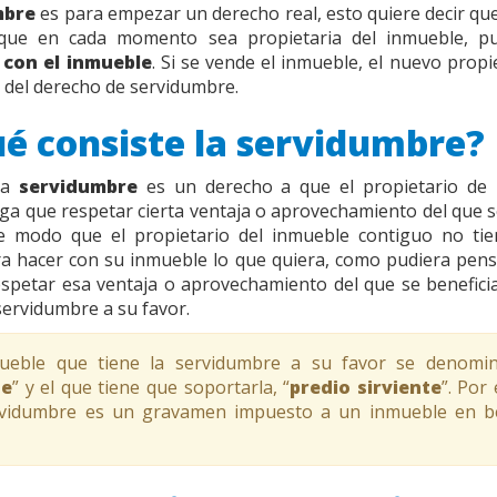
mbre
es para empezar un derecho real, esto quiere decir que 
 que en cada momento sea propietaria del inmueble, 
 con el inmueble
. Si se vende el inmueble, el nuevo propi
r del derecho de servidumbre.
ué consiste la servidumbre?
la
servidumbre
es un derecho a que el propietario de
ga que respetar cierta ventaja o aprovechamiento del que se
e modo que el propietario del inmueble contiguo no ti
a hacer con su inmueble lo que quiera, como pudiera pensa
spetar esa ventaja o aprovechamiento del que se benefici
 servidumbre a su favor.
ueble que tiene la servidumbre a su favor se denomin
te
” y el que tiene que soportarla, “
predio sirviente
”. Por
rvidumbre es un gravamen impuesto a un inmueble en be