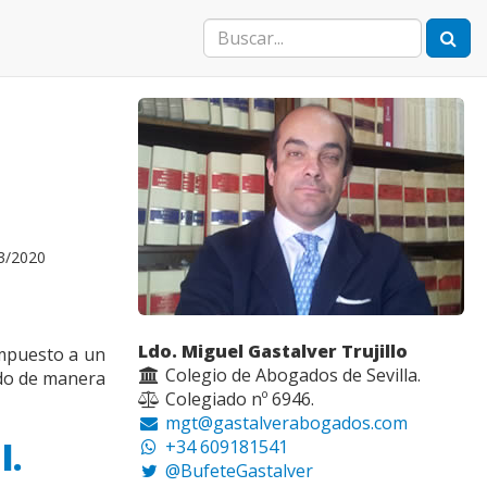
03/2020
Ldo. Miguel Gastalver Trujillo
impuesto a un
Colegio de Abogados de Sevilla.
ado de manera
Colegiado nº 6946.
mgt@gastalverabogados.com
l.
+34 609181541
@BufeteGastalver