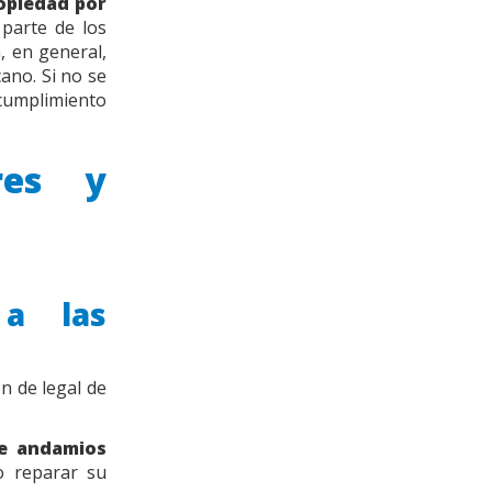
ropiedad por
 parte de los
, en general,
ano. Si no se
umplimiento
res y
 a las
n de legal de
de andamios
o reparar su