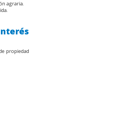
ón agraria.
ida.
interés
 de propiedad