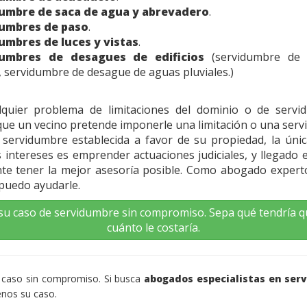
umbre de saca de agua y abrevadero
.
umbres de paso
.
umbres de luces y vistas
.
dumbres de desagues de edificios
(servidumbre de v
, servidumbre de desague de aguas pluviales.)
alquier problema de limitaciones del dominio o de servi
ue un vecino pretende imponerle una limitación o una ser
 servidumbre establecida a favor de su propiedad, la úni
 intereses es emprender actuaciones judiciales, y llegad
nte tener la mejor asesoría posible. Como abogado expert
 puedo ayudarle.
su caso de servidumbre sin compromiso. Sepa qué tendría q
cuánto le costaría.
 caso sin compromiso. Si busca
abogados especialistas en ser
enos su caso.