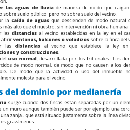
ión.
r las aguas de lluvia
de manera de modo que caigan 
o sobre suelo público, pero no sobre suelo del vecino.
ar la
caída de aguas
que descienden de modo natural 
s más alto que el nuestro, sin intervención ni obra humana.
r las
distancias
al vecino establecidas en la ley en el c
 abrir
ventanas, balcones o voladizos
sobre la finca del 
ar las
distancias
al vecino que establece la ley en
ciones y construcciones
.
 del
uso normal
, desarrollada por los tribunales.: Los d
ercidos de modo normal, de modo que no causen a los d
able. De modo que la actividad o uso del inmueble n
mente molesta para el vecino.
s del dominio por medianería
ría
surge cuando dos fincas están separadas por un ele
 un muro aunque también puede ser por ejemplo una cerca,
 una zanja... que está situado justamente sobre la línea divis
ntes gravámenes: