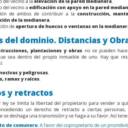
 del vecino a la
elevación de la pared medianera
.
 del vecino a
edificación con apoyo en la pared median
ción de ambos de contribuir a la
construcción, mant
ción de la medianera
.
ción de
apertura de huecos o ventanas en la medianer
s del dominio. Distancias y Obr
trucciones, plantaciones y obras
no se pueden hace
que sea dentro del propio inmueble de uno. Hay que resp
í:
nocivas y peligrosas
.
s, ramas y raíces
.
s y retractos
ley se limita la libertad del propietario para vender a qu
oncediendo un derecho de retracto a ciertas personas, 
e se deshaga una transmisión y se haga a su favor. Así ten
to de comunero
. A favor del copropietario de un proindivi