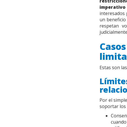
restriccion
imperativo 
interesados 
un beneficio
respetan v
judicialmente
Caso
limit
Estas son las
Límit
relaci
Por el simpl
soportar los
Consen
cuando