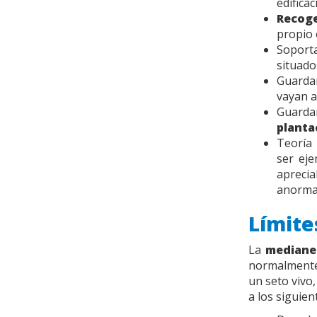
edificac
Recoge
propio 
Soport
situado
Guarda
vayan a
Guard
planta
Teoría
ser ej
apreci
anormal
Límite
La
mediane
normalmente
un seto vivo,
a los siguie