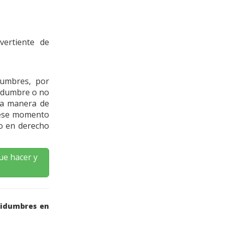
ertiente de
dumbres, por
vidumbre o no
ca manera de
o ese momento
o en derecho
ue hacer y
vidumbres en