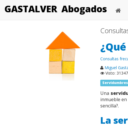
GASTALVER
Abogados
Consulta
¿Qué
Consultas frec
Miguel Gastal
Visto: 31347
Servidumbre
Una
servid
inmueble en 
sencilla?.
La se