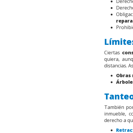
Derecho
Derecho
Obliga
repara
Prohibi
Límite
Ciertas
cons
quiera, aun
distancias. As
Obras 
Árbole
Tanteo
También por 
inmueble, c
derecho a qu
Retrac