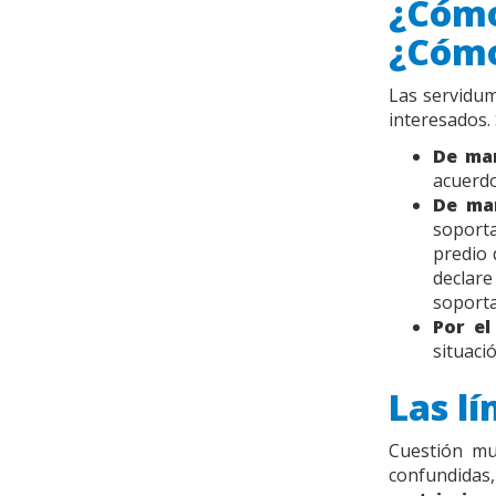
¿Cómo
¿Cómo
Las servidum
interesados.
De man
acuerdo
De ma
soporta
predio 
declare
soporta
Por el
situaci
Las l
Cuestión mu
confundida