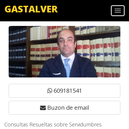
GASTALVER
Men
609181541
Buzon de email
Consultas Resueltas sobre Servidumbres