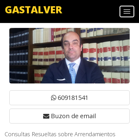
GASTALVER
Men
609181541
Buzon de email
Consultas Resueltas sobre Arrendamientos