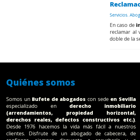
Reclamac
Servicios. Abog
En caso de
i
reclamar al
doble de la 
Quiénes somos
Somos un
Bufete
de abogados
con sede
en Sevilla
especializado en
derecho inmobiliario
(arrendamientos, propiedad horizontal,
derechos reales, defectos constructivos etc.)
.
Desde 1976 hacemos la vida más fácil a nuestros
clientes. Disfrute de un abogado de cabecera, de