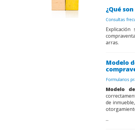
¿Qué son 
Consultas fre
Explicación
compraventa
arras.
Modelo de
comprave
Formularios pr
Modelo de
correctament
de inmueble
otorgamiento
...