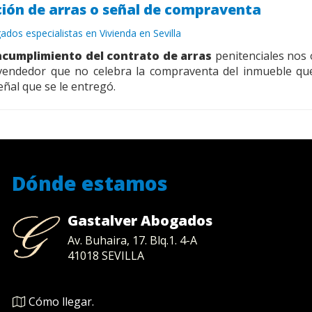
ión de arras o señal de compraventa
ados especialistas en Vivienda en Sevilla
ncumplimiento del contrato de arras
penitenciales nos
 vendedor que no celebra la compraventa del inmueble que
señal que se le entregó.
Dónde estamos
Gastalver Abogados
Av. Buhaira, 17. Blq.1. 4-A
41018
SEVILLA
Cómo llegar.